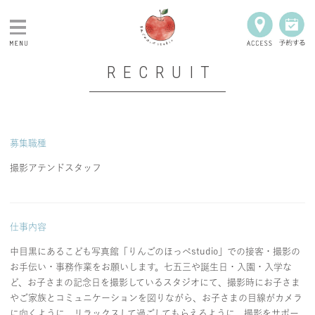
RECRUIT
NEWS
PLAN
募集職種
PRODUCT
撮影アテンドスタッフ
CLOSET
仕事内容
GALLERY
中目黒にあるこども写真館「りんごのほっぺstudio」での接客・撮影の
お手伝い・事務作業をお願いします。七五三や誕生日・入園・入学な
ど、お子さまの記念日を撮影しているスタジオにて、撮影時にお子さま
Q&A
やご家族とコミュニケーションを図りながら、お子さまの目線がカメラ
に向くように、リラックスして過ごしてもらえるように、撮影をサポー