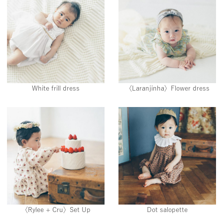
White frill dress
〈Laranjinha〉Flower dress
〈Rylee + Cru〉Set Up
Dot salopette