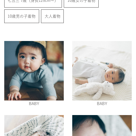
七五三 7歳（身長125cm〜）
10歳女の子着物
10歳男の子着物
大人着物
利用規約
キャンセルポリシー
特定商取引に基づく表記
プライバシーポリシー
会社概要
RECRUIT
BABY
BABY