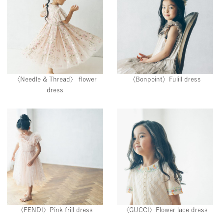
〈Needle & Thread〉 flower
〈Bonpoint〉Fulill dress
dress
〈FENDI〉Pink frill dress
〈GUCCI〉Flower lace dress