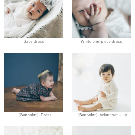
Baby dress
White one-piece dress
〈Bonpoint〉Drees
〈Bonpoint〉Velour set – up