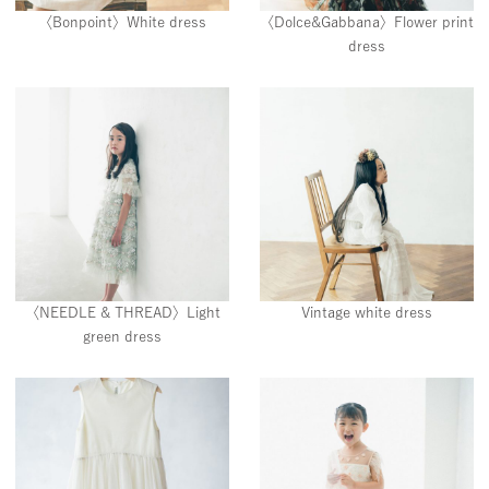
〈Bonpoint〉White dress
〈Dolce&Gabbana〉Flower print
dress
〈NEEDLE & THREAD〉Light
Vintage white dress
green dress