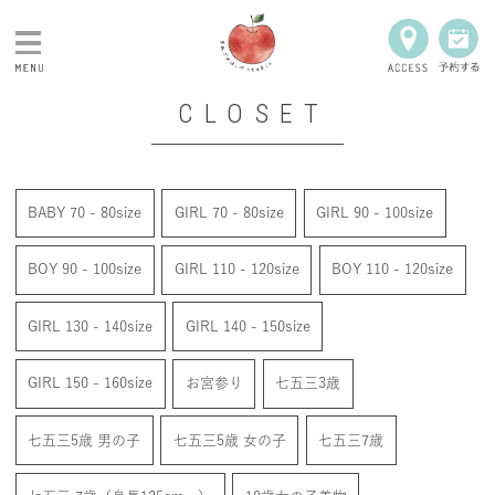
CLOSET
NEWS
PLAN
BABY 70 - 80size
GIRL 70 - 80size
GIRL 90 - 100size
PRODUCT
BOY 90 - 100size
GIRL 110 - 120size
BOY 110 - 120size
CLOSET
GIRL 130 - 140size
GIRL 140 - 150size
GIRL 150 - 160size
お宮参り
七五三3歳
GALLERY
七五三5歳 男の子
七五三5歳 女の子
七五三7歳
Q&A