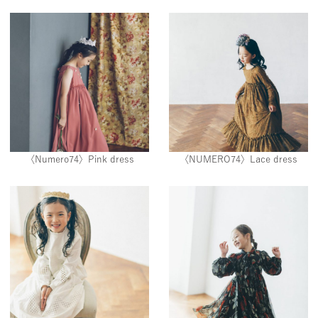
〈Numero74〉Pink dress
〈NUMERO74〉Lace dress