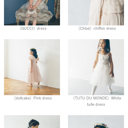
〈GUCCI〉dress
〈Chloé〉chiffon dress
〈dollcake〉Pink dress
〈TUTU DU MONDE〉White
tulle dress