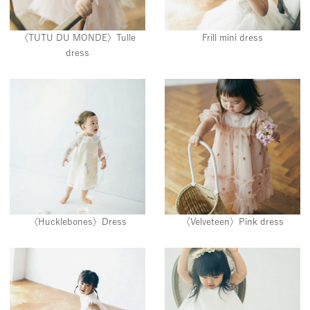
〈TUTU DU MONDE〉Tulle
Frill mini dress
dress
〈Hucklebones〉Dress
〈Velveteen〉Pink dress