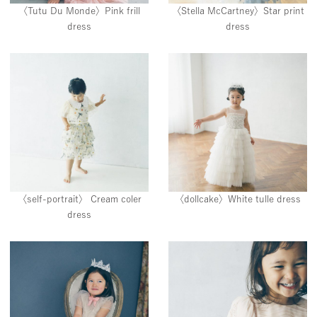
〈Tutu Du Monde〉Pink frill
〈Stella McCartney〉Star print
dress
dress
〈self-portrait〉 Cream coler
〈dollcake〉White tulle dress
dress