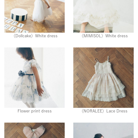
〈Dollcake〉White dress
〈MIMISOL〉White dress
Flower print dress
〈NORALEE〉Lace Dress