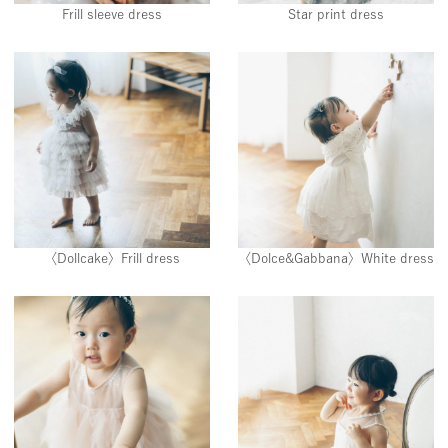
Frill sleeve dress
Star print dress
〈Dollcake〉Frill dress
〈Dolce&Gabbana〉White dress